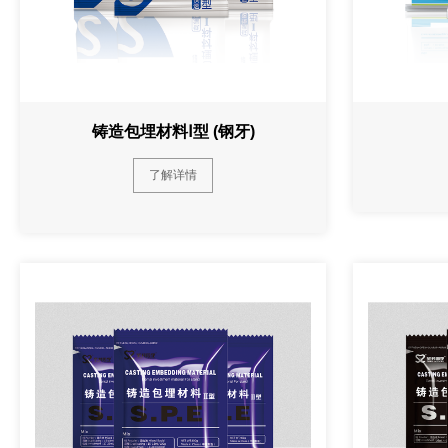
铸造包埋材料Ⅰ型 (钢牙)
了解详情