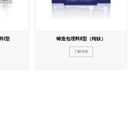
料Ⅰ型
铸造包埋料Ⅱ型（纯钛）
了解详情