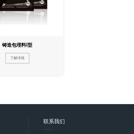
铸造包埋料Ⅰ型
了解详情
联系我们