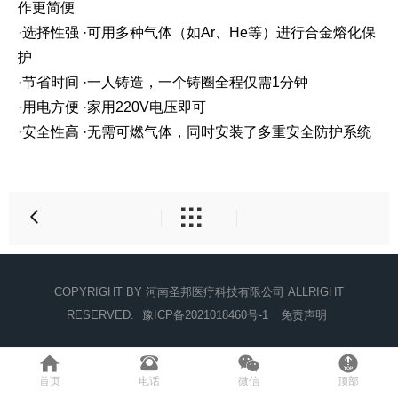
作更简便
·选择性强 ·可用多种气体（如Ar、He等）进行合金熔化保
护
·节省时间 ·一人铸造，一个铸圈全程仅需1分钟
·用电方便 ·家用220V电压即可
·安全性高 ·无需可燃气体，同时安装了多重安全防护系统

COPYRIGHT BY 河南圣邦医疗科技有限公司 ALLRIGHT
RESERVED.
豫ICP备2021018460号-1
免责声明




首页
电话
微信
顶部