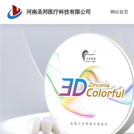
河南圣邦医疗科技有限公司
网站首页