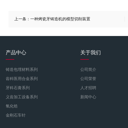
上一条：一种烤瓷牙铸造机的模型切削装置
产品中心
关于我们
铸造包埋材料系列
公司简介
齿科医用合金系列
公司荣誉
牙科石膏系列
人才招聘
义齿加工设备系列
新闻中心
氧化锆
金刚石车针