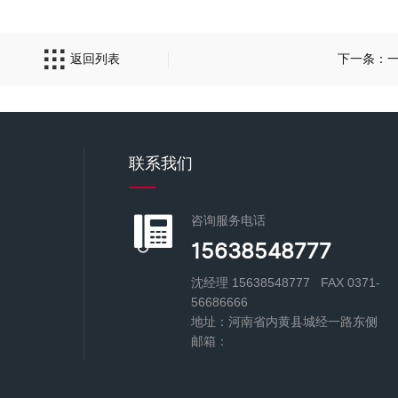
返回列表
下一条：
联系我们

咨询服务电话
15638548777
沈经理 15638548777 FAX 0371-
56686666
地址：河南省内黄县城经一路东侧
邮箱：